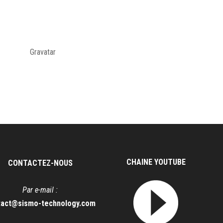
14h58
et la suppression de commentaires, veuillez visiter l’écran des Comment
ent depuis
Gravatar
.
CHAINE YOUTUBE
CONTACTEZ-NOUS
Par e-mail :
tact@sismo-technology.com