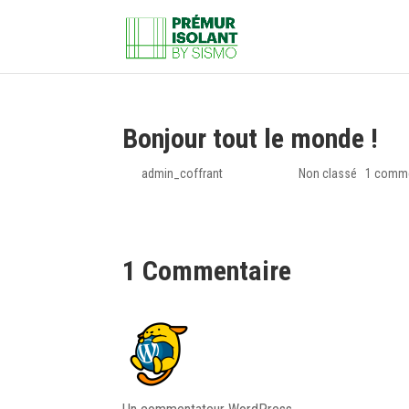
Bonjour tout le monde !
par
admin_coffrant
|
Mar 7, 2022
|
Non classé
|
1 comme
Bienvenue sur WordPress. Ceci est votre premier 
1 Commentaire