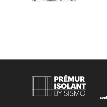
Un commentateur WordPress
sur 7 mars 2022 à 
Bonjour, ceci est un commentaire.
Pour débuter avec la modération, la modification 
dans le Tableau de bord.
Les avatars des personnes qui commentent arriv
con