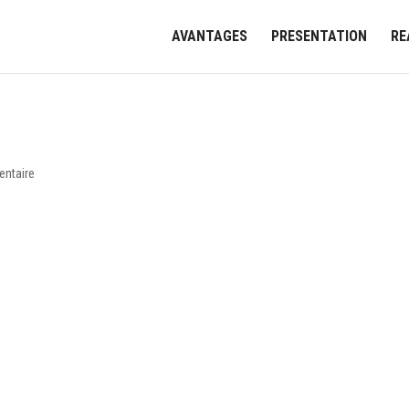
AVANTAGES
PRESENTATION
RE
ntaire
article. Modifiez-le ou supprimez-le, puis commencez à écrire !