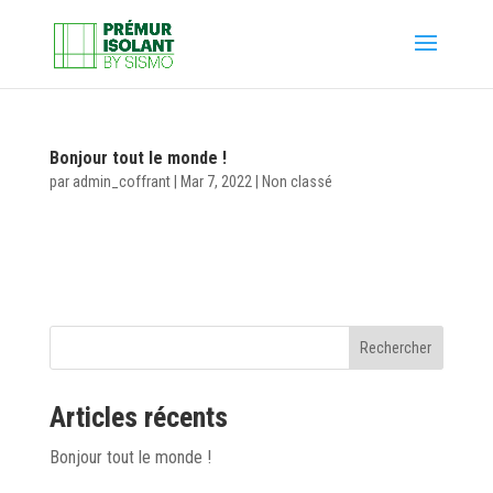
Bonjour tout le monde !
par
admin_coffrant
|
Mar 7, 2022
|
Non classé
Bienvenue sur WordPress. Ceci est votre premier article.
Modifiez-le ou supprimez-le, puis commencez à écrire !
Rechercher
Articles récents
Bonjour tout le monde !